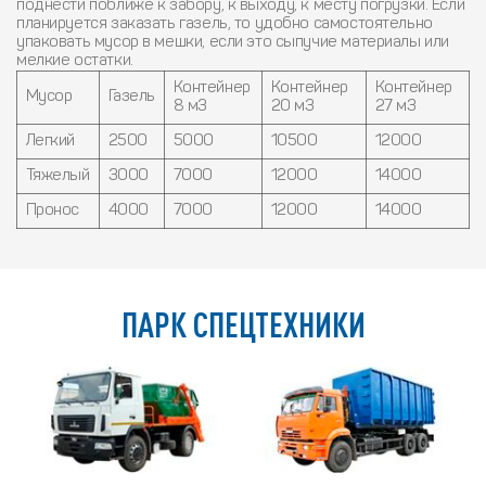
поднести поближе к забору, к выходу, к месту погрузки. Если
планируется заказать газель, то удобно самостоятельно
упаковать мусор в мешки, если это сыпучие материалы или
мелкие остатки.
Контейнер
Контейнер
Контейнер
Мусор
Газель
8 м3
20 м3
27 м3
Легкий
2500
5000
10500
12000
Тяжелый
3000
7000
12000
14000
Пронос
4000
7000
12000
14000
ПАРК СПЕЦТЕХНИКИ